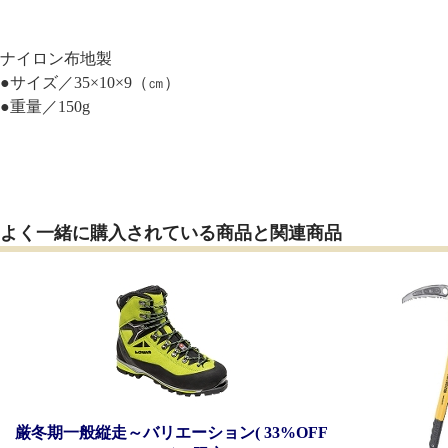
ナイロン布地製
●サイズ／35×10×9（㎝）
●重量／150g
よく一緒に購入されている商品と関連商品
厳冬期一般縦走～バリエーション( 33%OFF