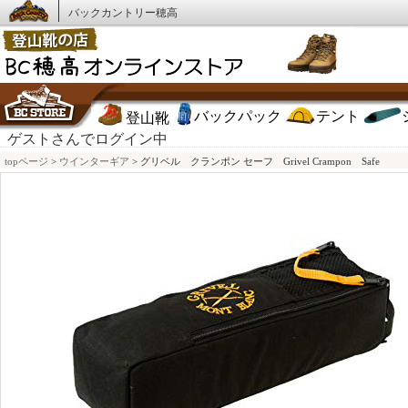
バックカントリー穂高
バックパック
テント
登山靴
ゲストさんでログイン中
topページ
>
ウインターギア
> グリベル クランポン セーフ Grivel Crampon Safe