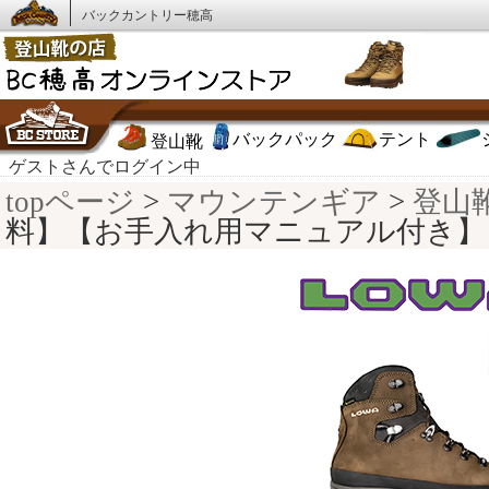
バックカントリー穂高
バックパック
テント
登山靴
ゲストさんでログイン中
topページ
>
マウンテンギア
>
登山
料】【お手入れ用マニュアル付き】