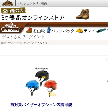
バックカントリー穂高
バックパック
テント
登山靴
ゲストさんでログイン中
topページ
>
マウンテンギア
> ヘルメット
3
熊対策バイザーオプション装着可能