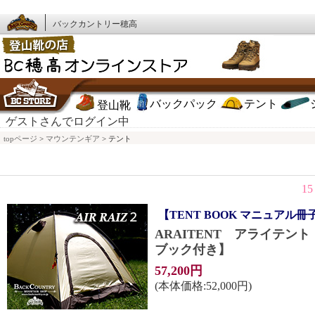
バックカントリー穂高
バックパック
テント
登山靴
ゲストさんでログイン中
topページ
>
マウンテンギア
> テント
1
【TENT BOOK マニュアル冊
ARAITENT アライテント
ブック付き】
57,200円
(本体価格:52,000円)