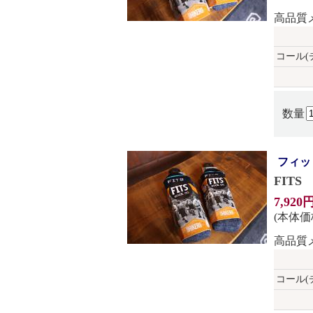
高品質
コール(
数量
フィッ
FIT
7,920
(本体価格
高品質
コール(