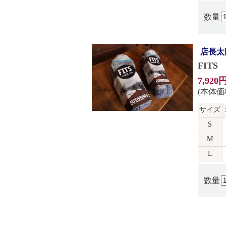
数量
店長太
FITS
7,920
(本体価格
サイズ
S
M
L
数量