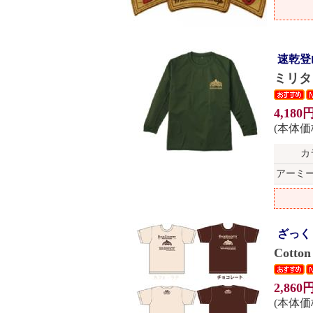
速乾登
ミリタ
4,180
(本体価格
カ
アーミ
ざっく
Cotto
2,860
(本体価格