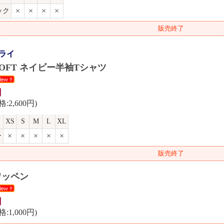
×
×
×
×
ック
販売終了
ライ
 SOFT ネイビー半袖Tシャツ
円
:2,600円)
XS
S
M
L
XL
×
×
×
×
×
ー
販売終了
ワッペン
円
:1,000円)