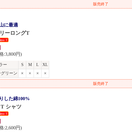
販売終了
山に最適
リーロングT
円
:3,800円)
ラー
S
M
L
XL
×
×
×
×
ーグリーン
販売終了
りした綿100%
n T シャツ
円
:2,600円)