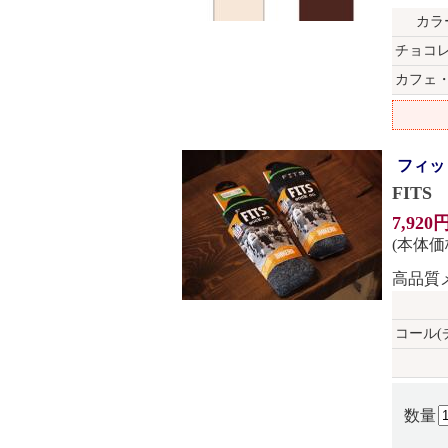
カラ
チョコ
カフェ
フィッ
FIT
7,920
(本体価格
高品質
コール(
数量