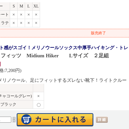
ー
S
M
L
XL
×
×
×
×
レート
×
×
×
×
・ラテ
販売終了
ト感がスゴイ！メリノウールソックス中厚手ハイキング・トレ
S フィッツ Midium Hiker Lサイズ ２足組
円
:7,200円)
メリノウール、足にフィットするズレない靴下！ライトクルー
×
チャコールグレー)
ブラック