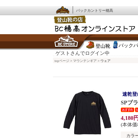
バックカントリー穂高
バック
登山靴
ゲストさんでログイン中
topページ
>
マウンテンギア
> ウェア
速乾登
SPブ
4,180
(本体価格
カラ