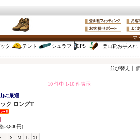
マ
パック
テント
シュラフ
GPS
登山靴お手入れ
並び替え
10 件中 1-10 件表示
山に最適
ラック ロングT
円
:3,800円)
ー
S
M
L
XL