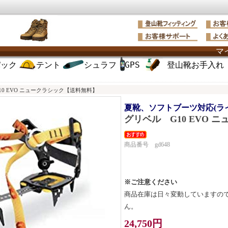
マ
パック
テント
シュラフ
GPS
登山靴お手入れ
10 EVO ニュークラシック【送料無料】
夏靴、ソフトブーツ対応(ラ
グリベル G10 EVO 
商品番号 gd648
※ご注意ください
商品在庫は日々変動していますの
ん。
24,750円