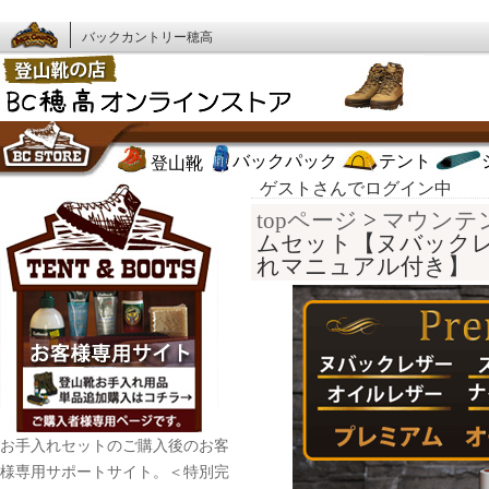
バックカントリー穂高
バックパック
テント
登山靴
ゲストさんでログイン中
topページ
>
マウンテ
ムセット【ヌバック
れマニュアル付き】
お手入れセットのご購入後のお客
様専用サポートサイト。＜特別完