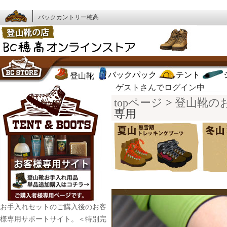
バックカントリー穂高
バックパック
テント
登山靴
ゲストさんでログイン中
topページ
>
登山靴の
専用
お手入れセットのご購入後のお客
様専用サポートサイト。＜特別完