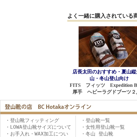
よく一緒に購入されている
店長太田のおすすめ・夏山縦
山・冬山登山向け
FITS フィッツ Expedition 
厚手 ヘビーラグドブーツ２
・登山靴フィッティング
・登山靴一覧
・LOWA登山靴サイズについて
・女性用登山靴一覧
・お手入れ・WAX加工につい
・冬山 登山靴